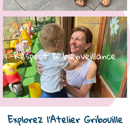
social.
Respect & bienveillance​
ainsi leur épanouissement émotionnel et
respecté dans son individualité, favorisant
où chaque enfant se sent soutenu, aimé et
Environnement chaleureux et sécurisant
Explorez l'Atelier Gribouille