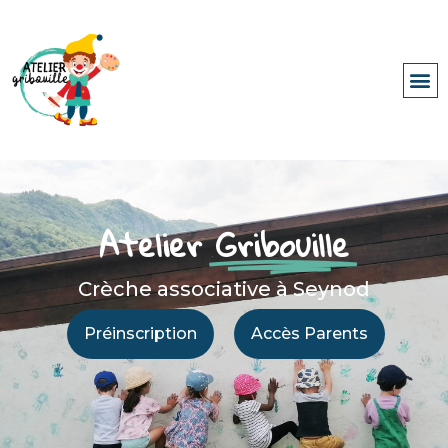
Atelier
Gribouille
Crèche associative à Seynod
Préinscription
Accès Parents