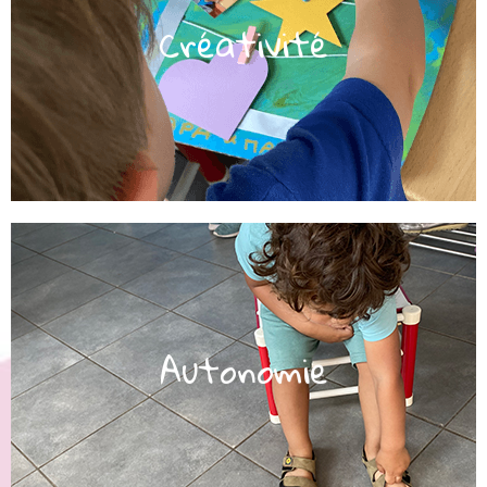
l'art, le jeu, le langage et le mouvement.​
Créativité
des opportunités pour s'exprimer à travers
et la créativité des enfants en leur offrant
Nous soutenons l'expression personnelle
quotidiens.
encourageons dans leurs progrès
Autonomie
leur niveau de développement et nous les
leur proposons des activités adaptées à
laissons libres de leurs mouvements. Nous
autonomie. Dès le plus jeune âge, nous les
Nous aidons les enfants à développer leur